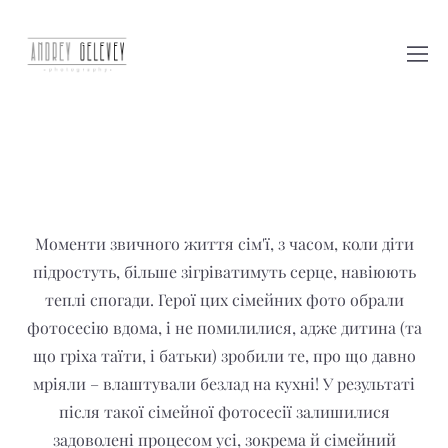
Моменти звичного життя сім'ї, з часом, коли діти
підростуть, більше зігріватимуть серце, навіюють
теплі спогади. Герої цих сімейних фото обрали
фотосесію вдома, і не помилилися, адже дитина (та
що гріха таїти, і батьки) зробили те, про що давно
мріяли – влаштували безлад на кухні! У результаті
після такої сімейної фотосесії залишилися
задоволені процесом усі, зокрема й сімейний